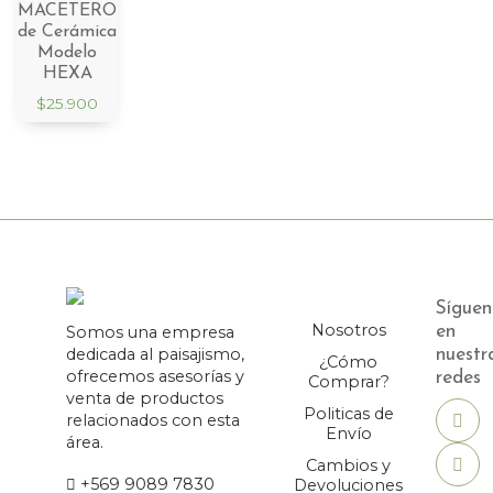
MACETERO
de Cerámica
Modelo
HEXA
$
25.900
Síguen
Nosotros
Somos una empresa
en
dedicada al paisajismo,
nuestr
¿Cómo
ofrecemos asesorías y
redes
Comprar?
venta de productos
Politicas de
relacionados con esta
Envío
área.
Cambios y
+569 9089 7830
Devoluciones