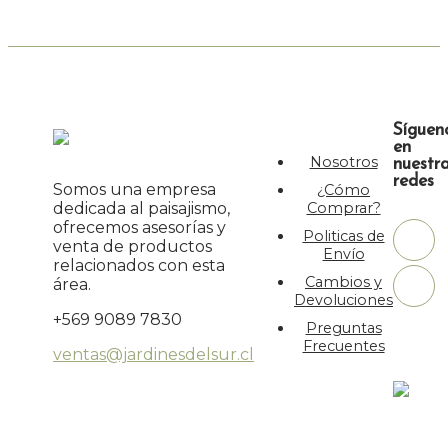
Síguen
en
Nosotros
nuestr
redes
Somos una empresa
¿Cómo
dedicada al paisajismo,
Comprar?
ofrecemos asesorías y
Politicas de
venta de productos
Envío
relacionados con esta
Cambios y
área.
Devoluciones
+569 9089 7830
Preguntas
Frecuentes
ventas@jardinesdelsur.cl