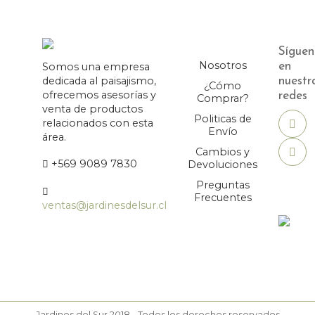
Síguen
Nosotros
Somos una empresa
en
dedicada al paisajismo,
nuestr
¿Cómo
ofrecemos asesorías y
redes
Comprar?
venta de productos
Politicas de
relacionados con esta
Envío
área.
Cambios y
+569 9089 7830
Devoluciones
Preguntas
Frecuentes
ventas@jardinesdelsur.cl
Jardines del Sur 2018 - Todos los derechos reservados