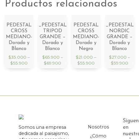
Productos relacionados
PEDESTAL
_PEDESTAL
PEDESTAL
_PEDESTAL
CROSS
TRIPOD
CROSS
NORDIC
MEDIANO-
GRANDE –
MEDIANO-
GRANDE –
Dorado y
Dorado y
Dorado y
Dorado y
Blanco
Blanco
Negro
Blanco
$
35.000
–
$
65.900
–
$
21.000
–
$
27.000
–
$
55.900
$
69.900
$
55.900
$
59.900
Síguen
Nosotros
Somos una empresa
en
dedicada al paisajismo,
nuestr
¿Cómo