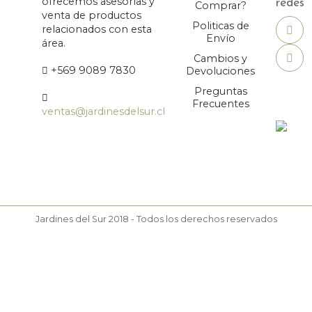
ofrecemos asesorías y
redes
Comprar?
venta de productos
Politicas de
relacionados con esta
Envío
área.
Cambios y
+569 9089 7830
Devoluciones
Preguntas
Frecuentes
ventas@jardinesdelsur.cl
Jardines del Sur 2018 - Todos los derechos reservados